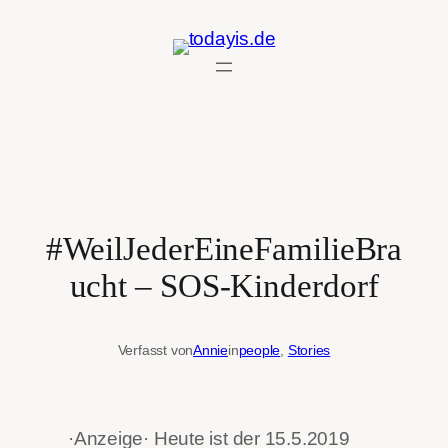
Zum
Inhalt
springen
#WeilJederEineFamilieBra
ucht – SOS-Kinderdorf
Verfasst von
Annie
in
people
, 
Stories
·Anzeige· Heute ist der 15.5.2019