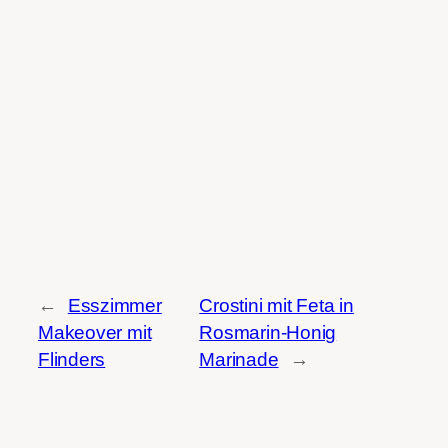
←
Esszimmer
Crostini mit Feta in
Makeover mit
Rosmarin-Honig
Flinders
Marinade
→