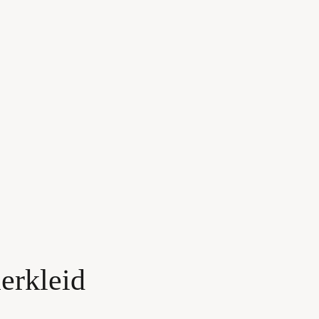
M
OK
TEREST
erkleid