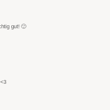
htig gut! 🙂
 <3