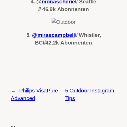
4. @
monascherie
// Seattle
//
46.9k
Abonnenten
5.
@miraecampbell
// Whistler,
BC//
42.2k
Abonnenten
←
Philips VisaPure
5 Outdoor Instagram
Advanced
Tips
→