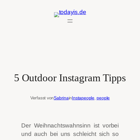
Zum
Inhalt
springen
5 Outdoor Instagram Tipps
Verfasst von
Sabrina
in
Instapeople
, 
people
Der Weihnachtswahnsinn ist vorbei
und auch bei uns schleicht sich so