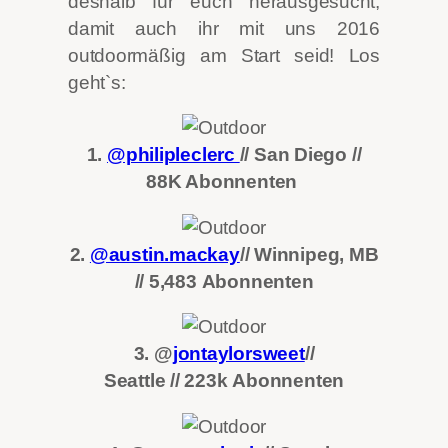
deshalb für euch herausgesucht,
damit auch ihr mit uns 2016
outdoormäßig am Start seid! Los
geht`s:
1.
@philipleclerc
// San Diego //
88K Abonnenten
2.
@austin.mackay
// Winnipeg, MB
//
5,483
Abonnenten
3. @
jontaylorsweet
//
Seattle //
223k
Abonnenten