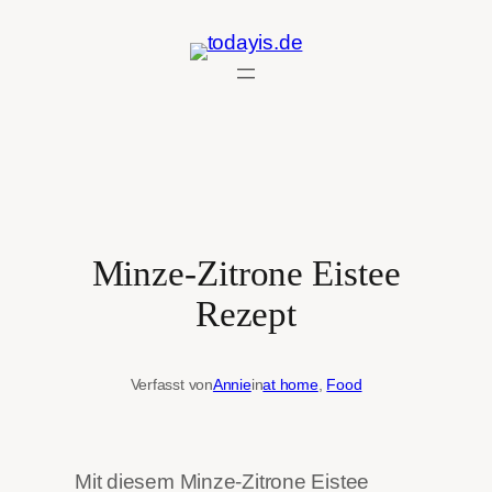
Zum
Inhalt
springen
Minze-Zitrone Eistee
Rezept
Verfasst von
Annie
in
at home
, 
Food
Mit diesem Minze-Zitrone Eistee