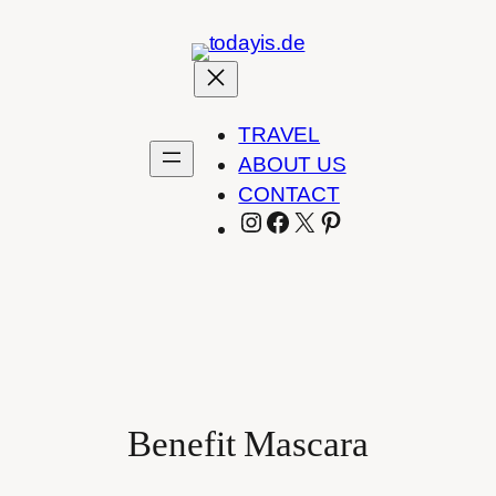
Zum
Inhalt
springen
TRAVEL
ABOUT US
CONTACT
INSTAGRAM
FACEBOOK
X
PINTEREST
Benefit Mascara