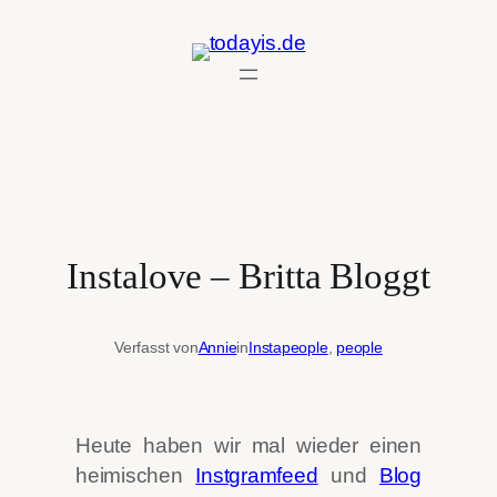
Zum
Inhalt
springen
Instalove – Britta Bloggt
Verfasst von
Annie
in
Instapeople
, 
people
Heute haben wir mal wieder einen
heimischen
Instgramfeed
und
Blog