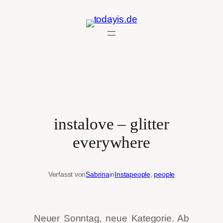
Zum
Inhalt
springen
instalove – glitter
everywhere
Verfasst von
Sabrina
in
Instapeople
, 
people
Neuer Sonntag, neue Kategorie. Ab