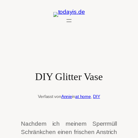
Zum
Inhalt
springen
DIY Glitter Vase
Verfasst von
Annie
in
at home
, 
DIY
Nachdem ich meinem Sperrmüll
Schränkchen einen frischen Anstrich