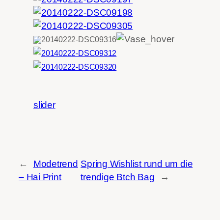
slider
←
Modetrend
Spring Wishlist rund um die
– Hai Print
trendige Btch Bag
→