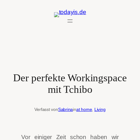
Zum
Inhalt
springen
Der perfekte Workingspace
mit Tchibo
Verfasst von
Sabrina
in
at home
, 
Living
Vor einiger Zeit schon haben wir