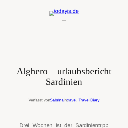
Zum
Inhalt
springen
Alghero – urlaubsbericht
Sardinien
Verfasst von
Sabrina
in
travel
, 
Travel Diary
Drei Wochen ist der Sardinientripp