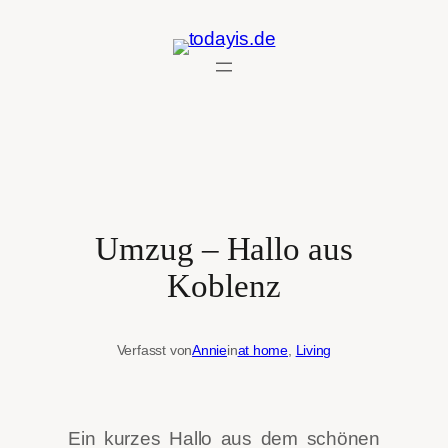
Zum
Inhalt
springen
Umzug – Hallo aus
Koblenz
Verfasst von
Annie
in
at home
, 
Living
Ein kurzes Hallo aus dem schönen