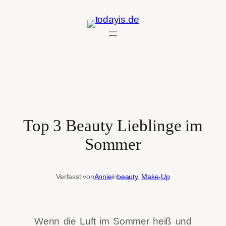
Zum
Inhalt
springen
Top 3 Beauty Lieblinge im
Sommer
Verfasst von
Annie
in
beauty
, 
Make-Up
Wenn die Luft im Sommer heiß und