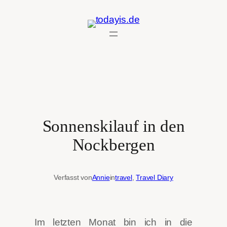
Zum
Inhalt
springen
Sonnenskilauf in den
Nockbergen
Verfasst von
Annie
in
travel
, 
Travel Diary
Im letzten Monat bin ich in die