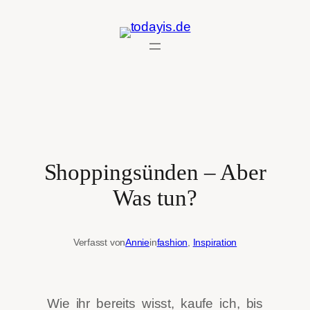
Zum
Inhalt
springen
Shoppingsünden – Aber
Was tun?
Verfasst von
Annie
in
fashion
, 
Inspiration
Wie ihr bereits wisst, kaufe ich, bis