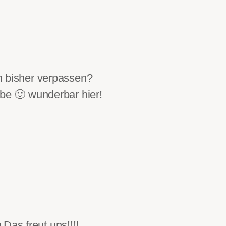
n bisher verpassen?
ibe 🙂 wunderbar hier!
Das freut uns!!!!