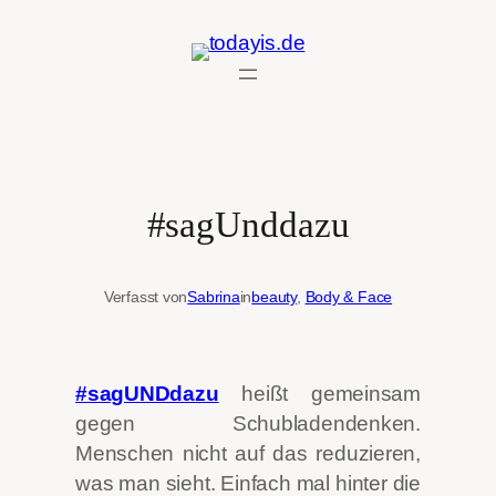
Zum
Inhalt
springen
#sagUnddazu
Verfasst von
Sabrina
in
beauty
, 
Body & Face
#sagUNDdazu
heißt gemeinsam
gegen Schubladendenken.
Menschen nicht auf das reduzieren,
was man sieht. Einfach mal hinter die