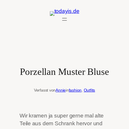
Zum
Inhalt
springen
Porzellan Muster Bluse
Verfasst von
Annie
in
fashion
, 
Outfits
Wir kramen ja super gerne mal alte
Teile aus dem Schrank hervor und