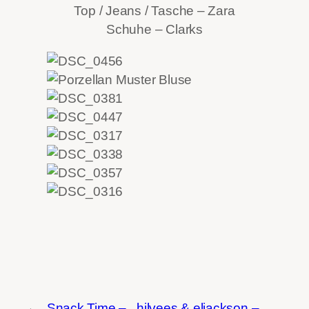
Top / Jeans / Tasche – Zara
Schuhe – Clarks
←
Snack Time –
hilvees & eljackson –