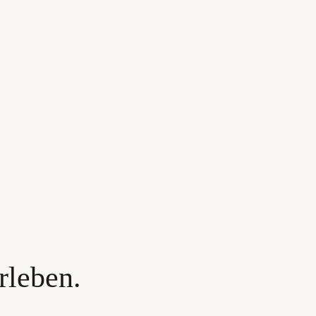
M
OK
TEREST
rleben.