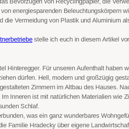
 das Bevorzugen von Recyclingpapier, die Verw
n von energiesparenden Beleuchtungskörpern 
 die Vermeidung von Plastik und Aluminium al
tnerbetriebe
stelle ich euch in diesem Artikel vor
otel Hinteregger. Für unseren Aufenthalt haben 
iehen dürfen. Hell, modern und großzügig gesta
eu gestalteten Zimmern im Altbau des Hauses. N
 Im Inneren ist mit natürlichen Materialien wie 
esunden Schlaf.
erbunden, was ein ganz wunderbares Wohngefüh
die Familie Hradecky über eigene Landwirtschaf