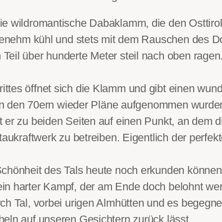
e wildromantische Dabaklamm, die den Osttirole
angenehm kühl und stets mit dem Rauschen des D
eil über hunderte Meter steil nach oben ragen. 
tes öffnet sich die Klamm und gibt einen wunde
er in den 70ern wieder Pläne aufgenommen wurde
t er zu beiden Seiten auf einen Punkt, an dem 
taukraftwerk zu betreiben. Eigentlich der perfek
Schönheit des Tals heute noch erkunden können
in harter Kampf, der am Ende doch belohnt werd
ch Tal, vorbei urigen Almhütten und es begegnet
eln auf unseren Gesichtern zurück lässt.