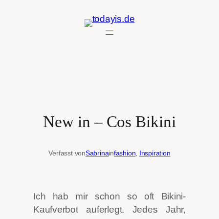
Zum
Inhalt
springen
New in – Cos Bikini
Verfasst von
Sabrina
in
fashion
, 
Inspiration
Ich hab mir schon so oft Bikini-
Kaufverbot auferlegt. Jedes Jahr,