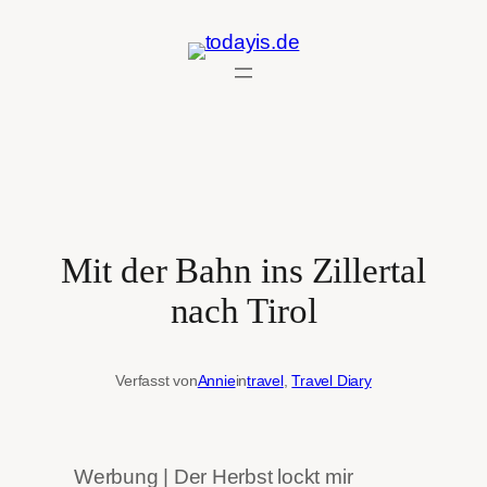
Zum
Inhalt
springen
Mit der Bahn ins Zillertal
nach Tirol
Verfasst von
Annie
in
travel
, 
Travel Diary
Werbung | Der Herbst lockt mir