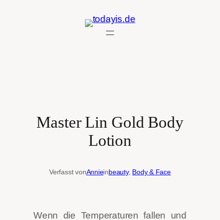
Zum
Inhalt
springen
Master Lin Gold Body
Lotion
Verfasst von
Annie
in
beauty
, 
Body & Face
Wenn die Temperaturen fallen und