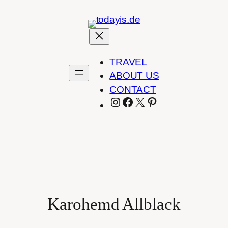
Zum
Inhalt
springen
TRAVEL
ABOUT US
CONTACT
INSTAGRAM
FACEBOOK
X
PINTEREST
Karohemd Allblack