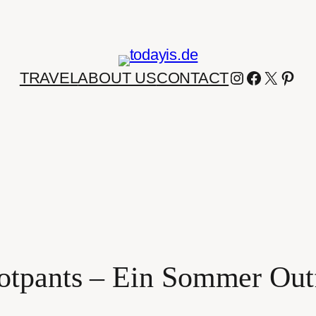
INSTAGRA
FACEBO
X
PIN
TRAVEL
ABOUT US
CONTACT
otpants – Ein Sommer Outf