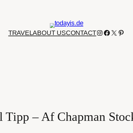
INSTAGRA
FACEBO
X
PIN
TRAVEL
ABOUT US
CONTACT
l Tipp – Af Chapman Sto