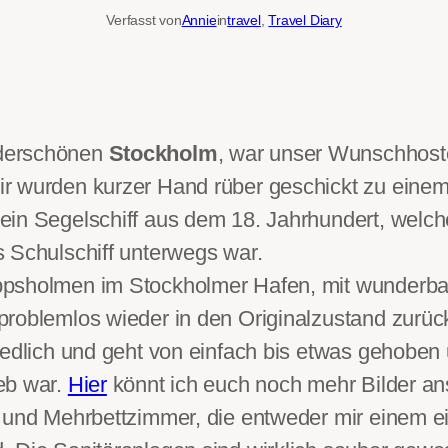
Verfasst von
Annie
in
travel
, 
Travel Diary
nderschönen
Stockholm
, war unser Wunschhoste
r wurden kurzer Hand rüber geschickt zu einem
 ein Segelschiff aus dem 18. Jahrhundert, wel
s Schulschiff unterwegs war.
psholmen im Stockholmer Hafen, mit wunderbare
problemlos wieder in den Originalzustand zurü
edlich und geht von einfach bis etwas gehoben u
eb war.
Hier
könnt ich euch noch mehr Bilder a
- und Mehrbettzimmer, die entweder mir einem 