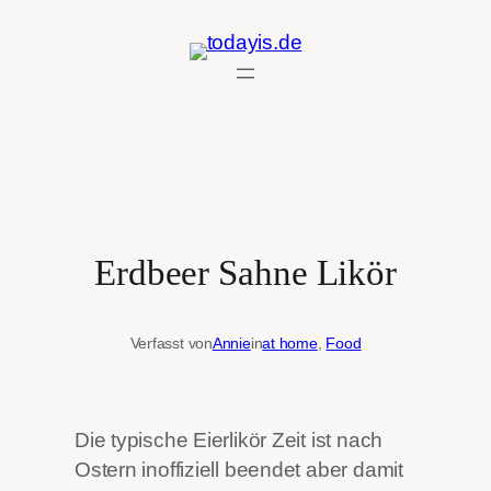
Zum
Inhalt
springen
Erdbeer Sahne Likör
Verfasst von
Annie
in
at home
, 
Food
Die typische Eierlikör Zeit ist nach
Ostern inoffiziell beendet aber damit