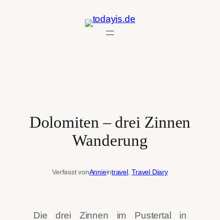
Zum
Inhalt
springen
Dolomiten – drei Zinnen
Wanderung
Verfasst von
Annie
in
travel
, 
Travel Diary
Die drei Zinnen im Pustertal in