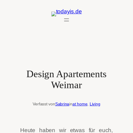
Zum
Inhalt
springen
Design Apartements
Weimar
Verfasst von
Sabrina
in
at home
, 
Living
Heute haben wir etwas für euch,