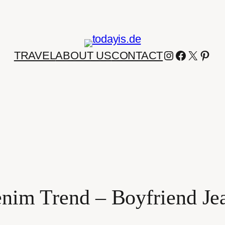
INSTAGRA
FACEBO
X
PIN
TRAVEL
ABOUT US
CONTACT
nim Trend – Boyfriend Je