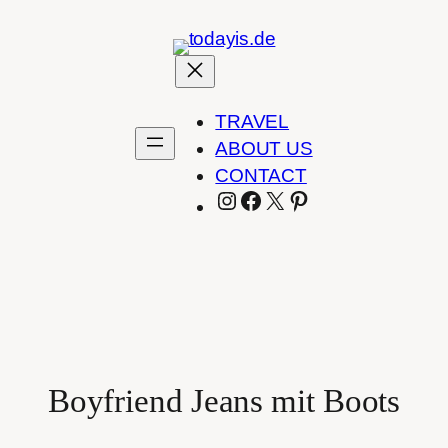
Zum
Inhalt
springen
TRAVEL
ABOUT US
CONTACT
INSTAGRAM
FACEBOOK
X
PINTEREST
Boyfriend Jeans mit Boots