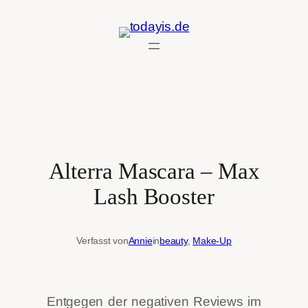
Zum
Inhalt
springen
Alterra Mascara – Max
Lash Booster
Verfasst von
Annie
in
beauty
, 
Make-Up
Entgegen der negativen Reviews im