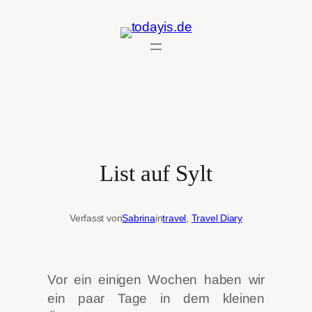
Zum
Inhalt
springen
List auf Sylt
Verfasst von
Sabrina
in
travel
, 
Travel Diary
Vor ein einigen Wochen haben wir
ein paar Tage in dem kleinen