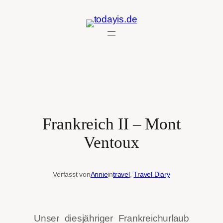
Zum
Inhalt
springen
Frankreich II – Mont
Ventoux
Verfasst von
Annie
in
travel
, 
Travel Diary
Unser diesjähriger Frankreichurlaub