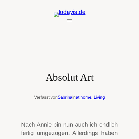
Zum
Inhalt
springen
Absolut Art
Verfasst von
Sabrina
in
at home
, 
Living
Nach Annie bin nun auch ich endlich
fertig umgezogen. Allerdings haben